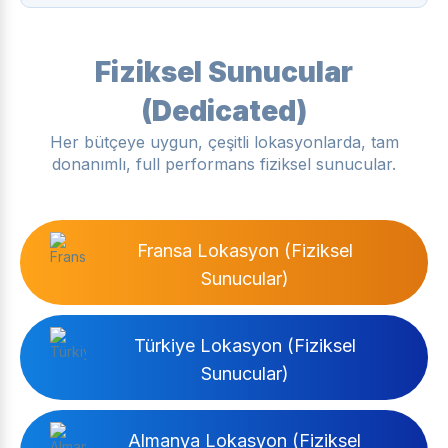
Fiziksel Sunucular
(Dedicated)
Her bütçeye uygun, çeşitli lokasyonlarda, tam
donanımlı, full performans fiziksel sunucular.
Fransa Lokasyon (Fiziksel
Sunucular)
Türkiye Lokasyon (Fiziksel
Sunucular)
Almanya Lokasyon (Fiziksel