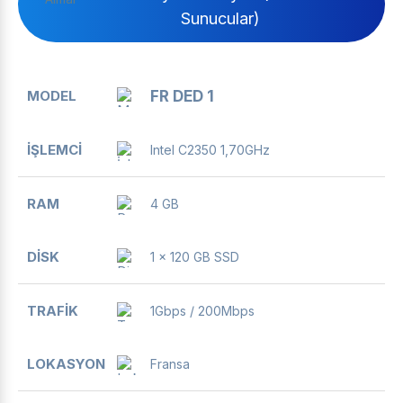
Sunucular)
MODEL
İŞLEMCI
RAM
DISK
TRAFIK
L
FR DED 1
Intel C2350 1,70GHz
4 GB
1 x 120 GB SSD
1Gbps / 200Mbps
Fransa