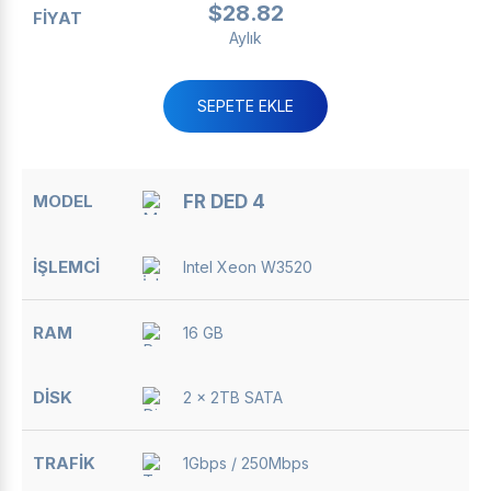
$28.82
Aylık
SEPETE EKLE
FR DED 4
Intel Xeon W3520
16 GB
2 x 2TB SATA
1Gbps / 250Mbps