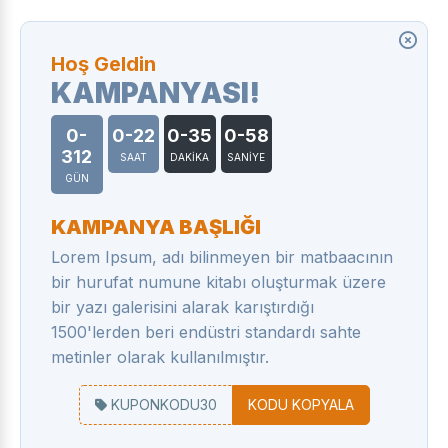
Hoş Geldin
KAMPANYASI!
0-
0-22
0-35
0-59
312
SAAT
DAKİKA
SANİYE
GÜN
KAMPANYA BAŞLIĞI
Lorem Ipsum, adı bilinmeyen bir matbaacının
bir hurufat numune kitabı oluşturmak üzere
bir yazı galerisini alarak karıştırdığı
1500'lerden beri endüstri standardı sahte
metinler olarak kullanılmıştır.
KUPONKODU30
KODU KOPYALA