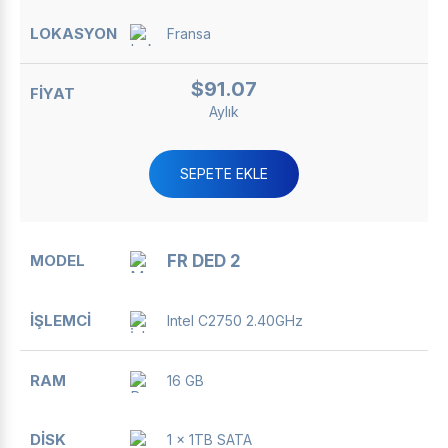
Fransa
$91.07
Aylık
SEPETE EKLE
FR DED 2
Intel C2750 2.40GHz
16 GB
1 x 1TB SATA