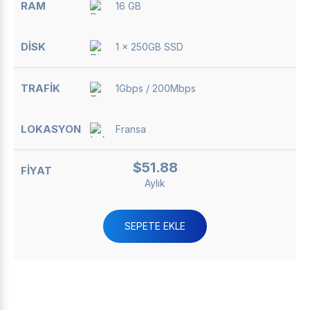
16 GB
1 x 250GB SSD
1Gbps / 200Mbps
Fransa
$51.88
Aylık
SEPETE EKLE