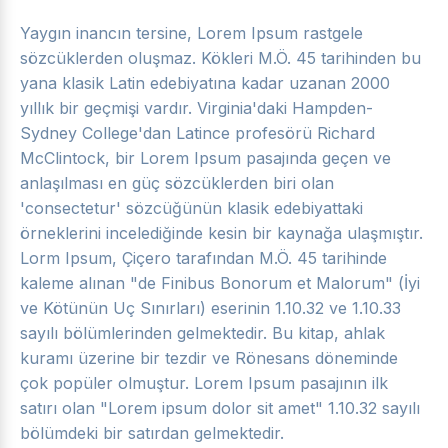
Yaygın inancın tersine, Lorem Ipsum rastgele
sözcüklerden oluşmaz. Kökleri M.Ö. 45 tarihinden bu
yana klasik Latin edebiyatına kadar uzanan 2000
yıllık bir geçmişi vardır. Virginia'daki Hampden-
Sydney College'dan Latince profesörü Richard
McClintock, bir Lorem Ipsum pasajında geçen ve
anlaşılması en güç sözcüklerden biri olan
'consectetur' sözcüğünün klasik edebiyattaki
örneklerini incelediğinde kesin bir kaynağa ulaşmıştır.
Lorm Ipsum, Çiçero tarafından M.Ö. 45 tarihinde
kaleme alınan "de Finibus Bonorum et Malorum" (İyi
ve Kötünün Uç Sınırları) eserinin 1.10.32 ve 1.10.33
sayılı bölümlerinden gelmektedir. Bu kitap, ahlak
kuramı üzerine bir tezdir ve Rönesans döneminde
çok popüler olmuştur. Lorem Ipsum pasajının ilk
satırı olan "Lorem ipsum dolor sit amet" 1.10.32 sayılı
bölümdeki bir satırdan gelmektedir.