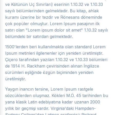
ve Kötünün Uç Sınırları) eserinin 1.10.32 ve 1.10.33
sayılı bölümlerinden gelmektedir. Bu kitap, ahlak
kuramı üzerine bir tezdir ve Rönesans döneminde
çok popüler olmuştur. Lorem Ipsum pasajının ilk
satırı olan "Lorem ipsum dolor sit amet" 1.10.32 sayılı
bölümdeki bir satırdan gelmektedir.
1500'lerden beri kullanılmakta olan standard Lorem
Ipsum metinleri ilgilenenler için yeniden üretilmiştir.
Çiçero tarafından yazılan 1.10.32 ve 1.10.33 bölümleri
de 1914 H. Rackham çevirisinden alınan İngilizce
sürümleri eşliğinde özgün biçiminden yeniden
üretilmiştir.
Yaygın inancın tersine, Lorem Ipsum rastgele
sözcüklerden oluşmaz. Kökleri M.Ö. 45 tarihinden bu
yana klasik Latin edebiyatına kadar uzanan 2000
yıllık bir geçmişi vardır. Virginia'daki Hampden-
Sydney College'dan Latince profesörü Richard