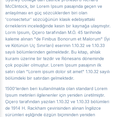
McClintock, bir Lorem Ipsum pasajında geçen ve
anlaşılması en güç sözcüklerden biri olan
'consectetur' sözcüğünün klasik edebiyattaki
örneklerini incelediğinde kesin bir kaynağa ulaşmıştır.
Lorm Ipsum, Çiçero tarafından M.Ö. 45 tarihinde
kaleme alınan "de Finibus Bonorum et Malorum" (İyi
ve Kötünün Uç Sınırları) eserinin 1.10.32 ve 1.10.33
sayılı bölümlerinden gelmektedir. Bu kitap, ahlak
kuramı üzerine bir tezdir ve Rönesans döneminde
çok popüler olmuştur. Lorem Ipsum pasajının ilk
satırı olan "Lorem ipsum dolor sit amet" 1.10.32 sayılı
bölümdeki bir satırdan gelmektedir.
1500'lerden beri kullanılmakta olan standard Lorem
Ipsum metinleri ilgilenenler için yeniden üretilmiştir.
Çiçero tarafından yazılan 1.10.32 ve 1.10.33 bölümleri
de 1914 H. Rackham çevirisinden alınan İngilizce
sürümleri eşliğinde özgün biçiminden yeniden