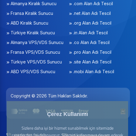
Almanya Kiralık Sunucu
.com Alan Adı Tescil
Fransa Kiralık Sunucu
.net Alan Adı Tescil
ABD Kiralık Sunucu
.org Alan Adı Tescil
Türkiye Kiralık Sunucu
.in Alan Adı Tescil
Almanya VPS/VDS Sunucu
.co Alan Adı Tescil
Fransa VPS/VDS Sunucu
.pro Alan Adı Tescil
Türkiye VPS/VDS Sunucu
.site Alan Adı Tescil
ABD VPS/VDS Sunucu
.mobi Alan Adı Tescil
Copyright © 2026 Tüm Hakları Saklıdır.
Çerez Kullanımı
Sizlere daha iyi bir hizmet sunabilmek için sitemizde
çerezlerden faydalanıyoruz. Sitemizi kullanmaya devam ederek
0850 123 45 67
info@example.com