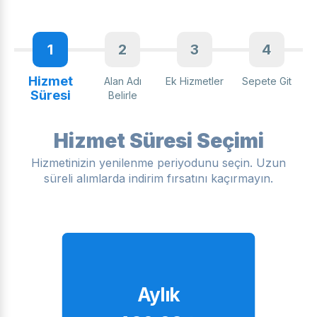
1
2
3
4
Hizmet
Alan Adı
Ek Hizmetler
Sepete Git
Süresi
Belirle
Hizmet Süresi Seçimi
Hizmetinizin yenilenme periyodunu seçin. Uzun
süreli alımlarda indirim fırsatını kaçırmayın.
Aylık