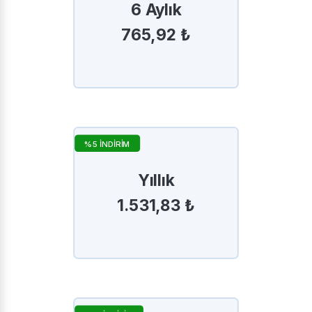
6 Aylık
765,92 ₺
%5 İNDİRİM
Yıllık
1.531,83 ₺