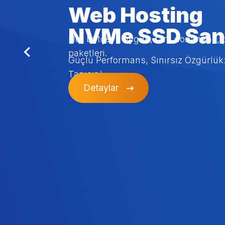
Web Hosting
NVMe SSD San
Her bütçeye uygun, tam donanımlı, 
paketleri.
Güçlü Performans, Sınırsız Özgürlük
Tanışın!
Detaylar