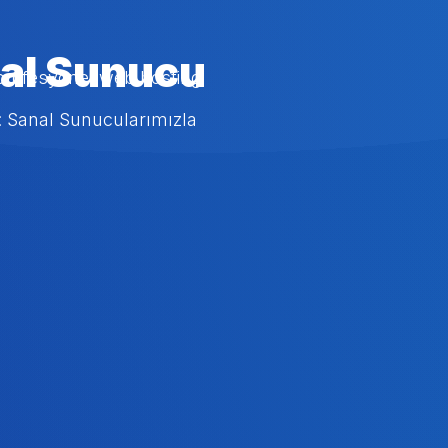
al Sunucu
profesyonel web hosting
: Sanal Sunucularımızla